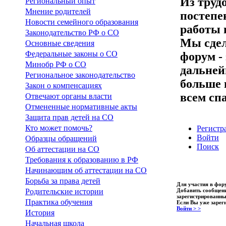
Из труд
Региональный опыт
Мнение родителей
постепе
Новости семейного образования
работы 
Законодательство РФ о СО
Мы сдел
Основные сведения
Федеральные законы о СО
форум -
Минобр РФ о СО
дальней
Региональное законодательство
больше 
Закон о компенсациях
всем сп
Отвечают органы власти
Отмененные нормативные акты
Защита прав детей на СО
Кто может помочь?
Регистр
Войти
Образцы обращений
Поиск
Об аттестации на СО
Требования к образованию в РФ
Начинающим об аттестации на СО
Борьба за права детей
Для участия в фо
Добавить сообщен
Родительские истории
зарегистрированны
Практика обучения
Если Вы уже зарег
Войти > >
История
Начальная школа