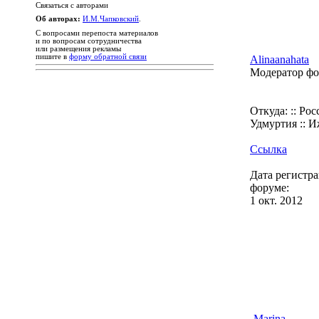
Связаться с авторами
Об авторах:
И.М.Чапковский
.
С вопросами перепоста материалов
и по вопросам сотрудничества
или размещения рекламы
пишите в
форму обратной связи
Alinaanahata
Модератор ф
Откуда: :: Росс
Удмуртия :: И
Ссылка
Дата регистр
форуме:
1 окт. 2012
-Marina-