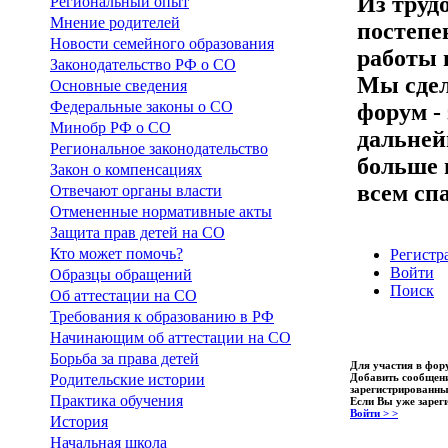
Из труд
Региональный опыт
Мнение родителей
постепе
Новости семейного образования
работы 
Законодательство РФ о СО
Мы сдел
Основные сведения
Федеральные законы о СО
форум -
Минобр РФ о СО
дальней
Региональное законодательство
больше 
Закон о компенсациях
всем сп
Отвечают органы власти
Отмененные нормативные акты
Защита прав детей на СО
Кто может помочь?
Регистр
Войти
Образцы обращений
Поиск
Об аттестации на СО
Требования к образованию в РФ
Начинающим об аттестации на СО
Борьба за права детей
Для участия в фо
Добавить сообщен
Родительские истории
зарегистрированны
Практика обучения
Если Вы уже зарег
Войти > >
История
Начальная школа