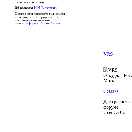
Связаться с авторами
Об авторах:
И.М.Чапковский
.
С вопросами перепоста материалов
и по вопросам сотрудничества
или размещения рекламы
пишите в
форму обратной связи
VRS
Откуда: :: Росс
Москва ::
Ссылка
Дата регистр
форуме:
7 сен. 2012