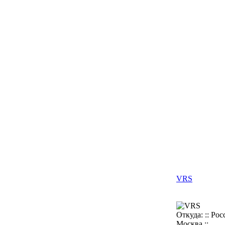
VRS
Откуда: :: Росс
Москва ::