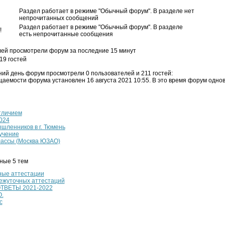
Раздел работает в режиме "Обычный форум". В разделе нет
непрочитанных сообщений
Раздел работает в режиме "Обычный форум". В разделе
есть непрочитанные сообщения
лей просмотрели форум за последние 15 минут
 19 гостей
ий день форум просмотрели 0 пользователей и 211 гостей:
аемости форума установлен 16 августа 2021 10:55. В это время форум однов
тличием
024
шленников в г. Тюмень
учение
ассы (Москва ЮЗАО)
ные 5 тем
ые аттестации
ежуточных аттестаций
ВЕТЫ 2021-2022
О.
с