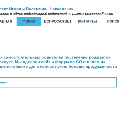
оект Игоря и Валентины Чапковских
ение и обмен информацией родителей из разных регионов России
ЛАВНАЯ
ФОРУМ
ВОПРОС/ОТВЕТ
КОНТАКТЫ
ПОИСК
ых самостоятельных родителей постепенно рождается
твует. Мы сделали сайт и форум по СО и ведем их.
звития общего дела сейчас нужно больше продуманности
оиск