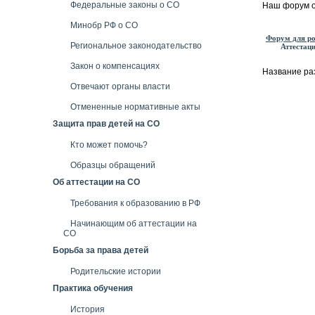
Федеральные законы о СО
Наш форум о
Минобр РФ о СО
Форум для ро
Региональное законодательство
Аттестаци
Закон о компенсациях
Название ра
Отвечают органы власти
Отмененные нормативные акты
Защита прав детей на СО
Кто может помочь?
Образцы обращений
Об аттестации на СО
Требования к образованию в РФ
Начинающим об аттестации на
СО
Борьба за права детей
Родительские истории
Практика обучения
История