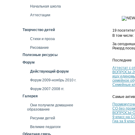
Начальная школа
Аттестации
Творчество детей
19 посетите
В том числе:
Стихи и проза
За сегодняшн
Рисование
Рекорд посещ
Полезные ресурсы
Последние
Форум
Аттестат с о
Действующий форум
ВОПРОСЫ 2
ищу единомы
Форум 2009-ноябрь 2010 г.
семейное об
Семейные кл
Форум 2007-2008 гг.
Галерея
Самые актив
Промежуточн
Они получили домашнее
СО без пром
образование
ВОПРОСЫ-ОТ
9 класс на С
Рисунки детей
Гиа за 9 клас
Великие педагоги
Обратная связь