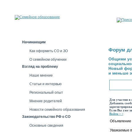
Начинающим
Форум дл
Как оформить СО и ЗО
Общими ус
О семейном обучении
социальное
Взгляд на проблему
Новый фору
и меньше э
Наше мнение
Статьи и интервью
Региональный опыт
Для участия в
Мнение родителей
Добавить сооб
зарегистриров
Новости семейного образования
Если Вы уже з
Войти > >
Законодательство РФ о СО
Объявление
Основные сведения
Уважаемые п