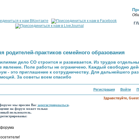
Пр
Общ
Г
я родителей-практиков семейного образования
илиями дело СО строится и развивается. Из трудов отдельн
 явление. Поле работы не ограничено. Каждый свободно дейс
м - это приглашение к сотрудничеству. Для дальнейшего ра
моций. За советы всем спасибо
Регистрация
Войти
П
Здравствуйте, Guest
 форуме мы просим Вас
зарегистрироваться
.
щение на форум может только
анный пользователь.
арегистрированы:
 форума
осетители!