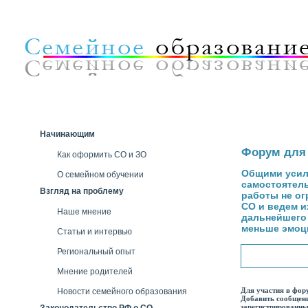
Начинающим
Форум для 
Как оформить СО и ЗО
Общими усили
О семейном обучении
самостоятель
Взгляд на проблему
работы не ог
СО и ведем и
Наше мнение
дальнейшего 
меньше эмоци
Статьи и интервью
Региональный опыт
Мнение родителей
Для участия в фо
Новости семейного образования
Добавить сообщен
зарегистрированны
Законодательство РФ о СО