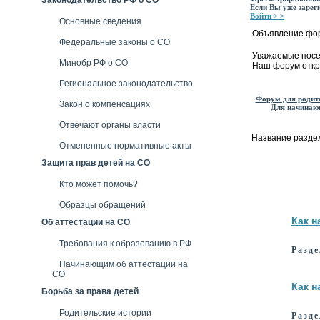
Если Вы уже зарег
Войти > >
Основные сведения
Объявление фо
Федеральные законы о СО
Уважаемые посе
Минобр РФ о СО
Наш форум откр
Региональное законодательство
Форум для родит
Закон о компенсациях
Для начинаю
Отвечают органы власти
Название разде
Отмененные нормативные акты
Защита прав детей на СО
Кто может помочь?
Образцы обращений
Как н
Об аттестации на СО
Требования к образованию в РФ
Разд
Начинающим об аттестации на
СО
Как 
Борьба за права детей
Родительские истории
Разде