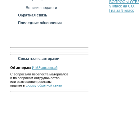
ВОПРОСЫ-ОТВЕ
9 класс на СО.
Великие педагоги
Гиа за 9 класс
Обратная связь
Последние обновления
Связаться с авторами
Об авторах:
И.М.Чапковский
.
С вопросами перепоста материалов
и по вопросам сотрудничества
или размещения рекламы
пишите в
форму обратной связи