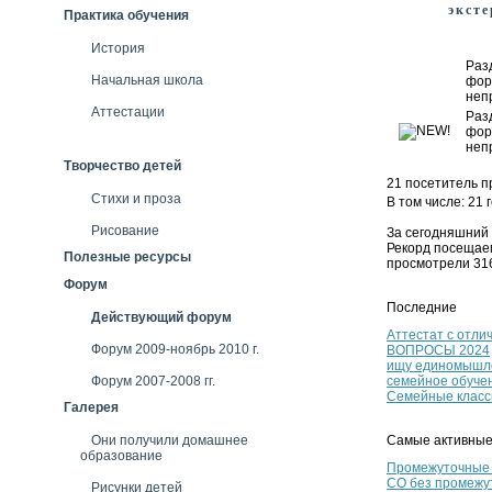
эксте
Практика обучения
История
Раз
Начальная школа
фор
неп
Аттестации
Раз
фор
неп
Творчество детей
21 посетитель п
Стихи и проза
В том числе: 21 
Рисование
За сегодняшний 
Рекорд посещаем
Полезные ресурсы
просмотрели 316
Форум
Последние
Действующий форум
Аттестат с отли
Форум 2009-ноябрь 2010 г.
ВОПРОСЫ 2024
ищу единомышле
Форум 2007-2008 гг.
семейное обуче
Семейные класс
Галерея
Они получили домашнее
Самые активные
образование
Промежуточные 
СО без промежу
Рисунки детей