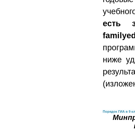
учебно
есть 
familye
програм
ниже уд
резуль
(изложе
Порядок ГИА в 9 к
Минпр