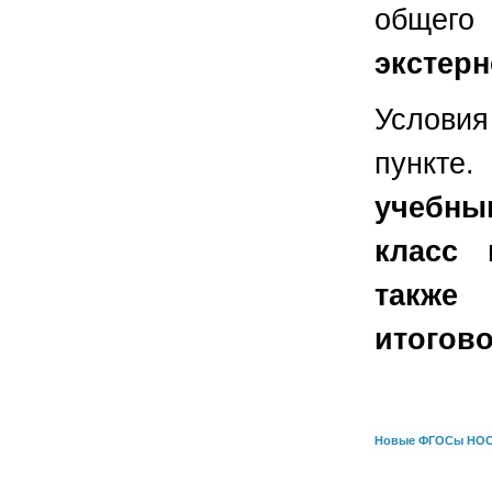
общег
экстер
Услови
пункте
учебны
класс 
также
итогово
Новые ФГОСы НО