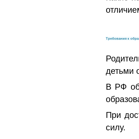
отличие
Требования к обр
Родите
детьми 
В РФ об
образова
При дос
силу.