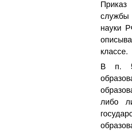
Приказ
службы
науки Р
описыва
классе.
В п. 5
образов
образов
либо л
госу
образо