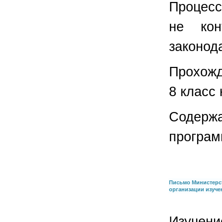
Процесс
не кон
законод
Прохожд
8 класс
Содер
програм
Письмо Министерст
организации изуче
Изучен