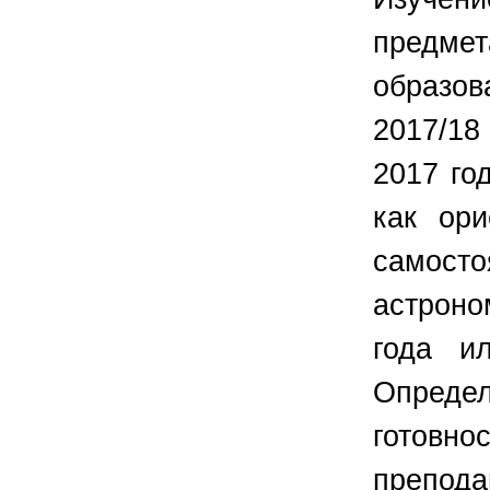
предм
образов
2017/18
2017 го
как ор
самосто
астроно
года и
Опреде
готов
препода