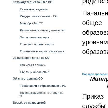
родител
Законодательство РФ о СО
Основные сведения
Началь
Федеральные законы о СО
общее
Минобр РФ о СО
Региональное законодательство
образ
Закон о компенсациях
уровня
Отвечают органы власти
образов
Отмененные нормативные акты
Защита прав детей на СО
Кто может помочь?
Образцы обращений
Порядок проведени
Минпр
Об аттестации на СО
Требования к образованию в РФ
Начинающим об аттестации на
Приказ
СО
Борьба за права детей
службы