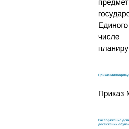
предм
государ
Единого
числе
планиру
Приказ Минобрнаук
Приказ 
Распоряжение Депа
достижений обучаю