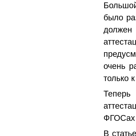
Большо
было ра
долже
аттес
предусм
очень р
только к
Теперь
аттест
ФГОСах 
В стать