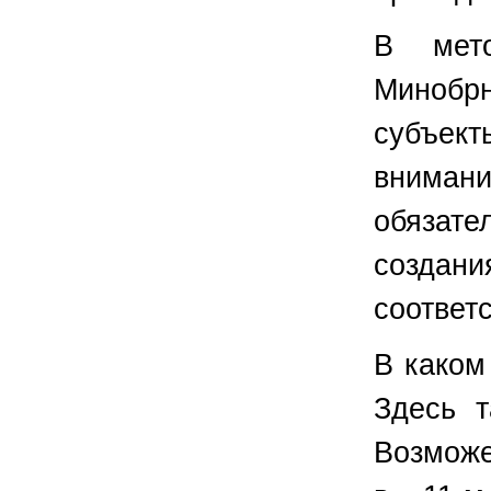
В мето
Миноб
субъек
внимани
обязате
создан
соответ
В каком
Здесь т
Возможе