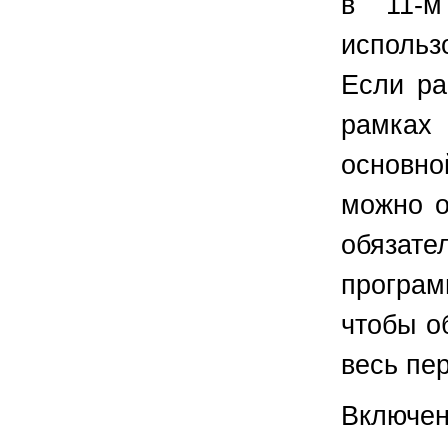
в 11-м
исполь
Если ра
рамках
основно
можно о
обязате
програм
чтобы о
весь пе
Включе