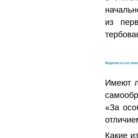
начальн
из перв
тербован
Медалисты на сем
Имеют л
самообр
«За осо
отличие
Какие и