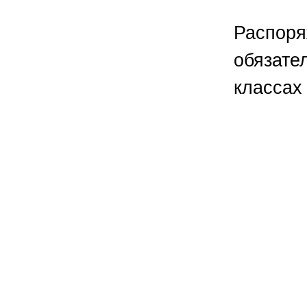
Распор
обязате
классах 