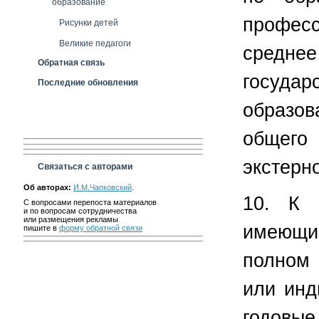
образование
професс
Рисунки детей
Великие педагоги
средне
Обратная связь
госу
Последние обновления
образо
общего
экстер
Связаться с авторами
Об авторах:
И.М.Чапковский
.
10. К 
С вопросами перепоста материалов
и по вопросам сотрудничества
или размещения рекламы
имеющи
пишите в
форму обратной связи
полном
или инд
годовые